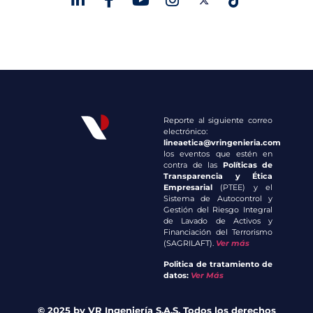
Reporte al siguiente correo
electrónico:
lineaetica@vringenieria.com
los eventos que estén en
contra de las
Políticas de
Transparencia y Ética
Empresarial
(PTEE) y el
Sistema de Autocontrol y
Gestión del Riesgo Integral
de Lavado de Activos y
Financiación del Terrorismo
(SAGRILAFT).
Ver más
Politica de tratamiento de
datos:
Ver Más
© 2025 by VR Ingeniería S.A.S. Todos los derechos