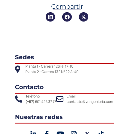
Compartir
Sedes
Planta 1 - Carrera 126 N° 17-10
Planta 2 - Carrera 132 N° 22 A-40
Contacto
Teléfono:
Email:
(+57)
601 426 37 77
contacto@vringenieria.com
Nuestras redes