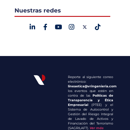
Nuestras redes
Reporte al siguiente correo
electrónico:
lineaetica@vringenieria.com
los eventos que estén en
contra de las
Políticas de
Transparencia y Ética
Empresarial
(PTEE) y el
Sistema de Autocontrol y
Gestión del Riesgo Integral
de Lavado de Activos y
Financiación del Terrorismo
(SAGRILAFT).
Ver más