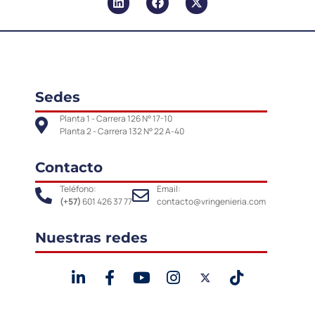
Sedes
Planta 1 - Carrera 126 N° 17-10
Planta 2 - Carrera 132 N° 22 A-40
Contacto
Teléfono:
Email:
(+57)
601 426 37 77
contacto@vringenieria.com
Nuestras redes